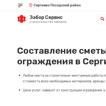
Сергиево Посадский район
Забор Сервис
строительство заборов
Краснодар
Саратов
од
Красноярск
Симферополь
Курган
Ставрополь
Курск
Тамбов
Составление сметы
Кызыл
Тюмень
Липецк
Улан-Удэ
ограждения в
Серг
Луганск
Ульяновск
Майкоп
Уфа
Махачкала
Хабаровск
Любая смета на строительно-монтажные работы по
Омск
Ханты-Мансийск
Орёл
Херсон
стоимость всех необходимых материалов, аренды 
Оренбург
Чебоксары
Цена услуг, зависит от конструкции ограждения, а
Пенза
Челябинск
Пермь
Черкесск
Петрозаводск
Чита
Петропавловск-Камчатский
Элиста