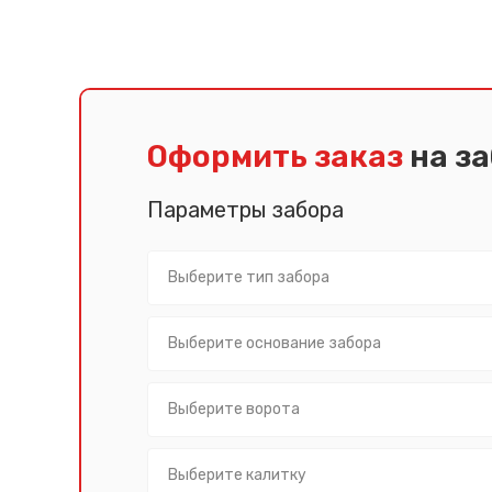
Псков
Южно-Сахалинск
Ростов-на-Дону
Якутск
Рязань
Cанкт-Петербург
Самара
Саранск
Оформить заказ
на з
Параметры забора