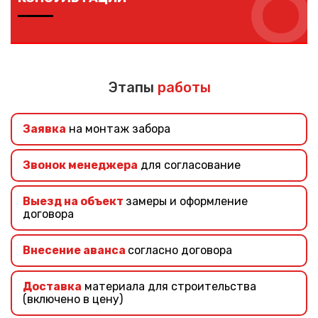
6
Если вы не знаете, какой забор выбрать – наши
специалисты помогут подобрать подходящий забор
учитывая ваши требования и финансовые
Этапы
работы
возможности.
Заявка
на монтаж забора
Звонок менеджера
для согласование
Выезд на объект
замеры и оформление
договора
Внесение аванса
согласно договора
Доставка
материала для строительства
(включено в цену)