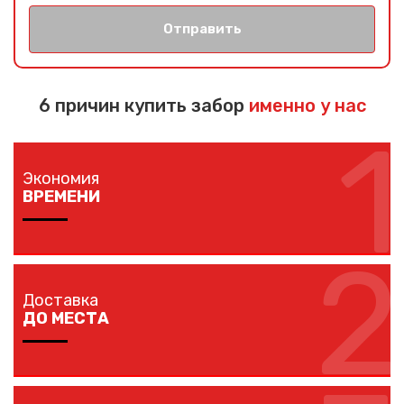
Отправить
6 причин купить забор
именно у нас
1
Экономия
ВРЕМЕНИ
2
Изготовление забора занимает 1-7 дней в
зависимости от длины забора, способа монтажа и
Доставка
наличия ворот и калиток.
ДО МЕСТА
Мы доставляем комплектующие забора на любой