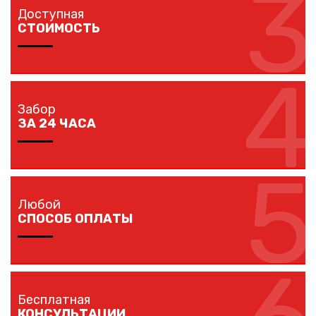
3
объект в вашем городе в кратчайшие сроки
Доступная
собственным транспортом.
СТОИМОСТЬ
4
Мы предлагаем вам любые виды заборов, цветовых
решений по конкурентной цене.
Забор
ЗА 24 ЧАСА
5
Наши монтажники устанавливают заборы
протяженностью до 40 метров за один рабочий день.
Любой
СПОСОБ ОПЛАТЫ
Оплачивайте покупку любым удобным для вас
способом: наличными, банковской карточкой,
Бесплатная
безналичным расчетом.
КОНСУЛЬТАЦИИ