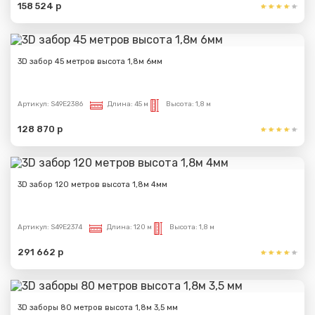
158 524 р
Сообщение успешно
3D забор 45 метров высота 1,8м 6мм
отправлено
Спасибо за обращение, наш специалист свяжется с
Артикул:
S49E2386
Длина:
45 м
Высота:
1,8 м
Вами.
128 870 р
3D забор 120 метров высота 1,8м 4мм
Артикул:
S49E2374
Длина:
120 м
Высота:
1,8 м
291 662 р
3D заборы 80 метров высота 1,8м 3,5 мм