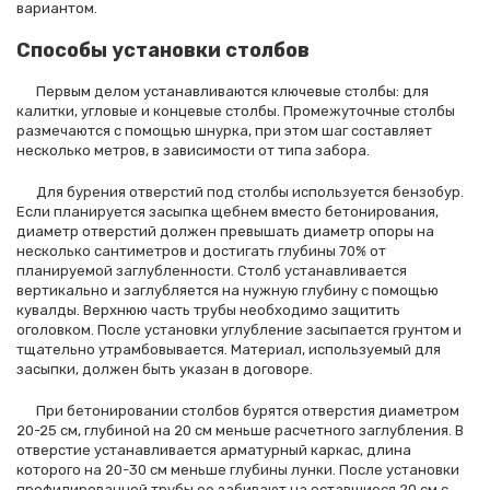
вариантом.
Способы установки столбов
Первым делом устанавливаются ключевые столбы: для
калитки, угловые и концевые столбы. Промежуточные столбы
размечаются с помощью шнурка, при этом шаг составляет
несколько метров, в зависимости от типа забора.
Для бурения отверстий под столбы используется бензобур.
Если планируется засыпка щебнем вместо бетонирования,
диаметр отверстий должен превышать диаметр опоры на
несколько сантиметров и достигать глубины 70% от
планируемой заглубленности. Столб устанавливается
вертикально и заглубляется на нужную глубину с помощью
кувалды. Верхнюю часть трубы необходимо защитить
оголовком. После установки углубление засыпается грунтом и
тщательно утрамбовывается. Материал, используемый для
засыпки, должен быть указан в договоре.
При бетонировании столбов бурятся отверстия диаметром
20-25 см, глубиной на 20 см меньше расчетного заглубления. В
отверстие устанавливается арматурный каркас, длина
которого на 20-30 см меньше глубины лунки. После установки
профилированной трубы ее забивают на оставшиеся 20 см с