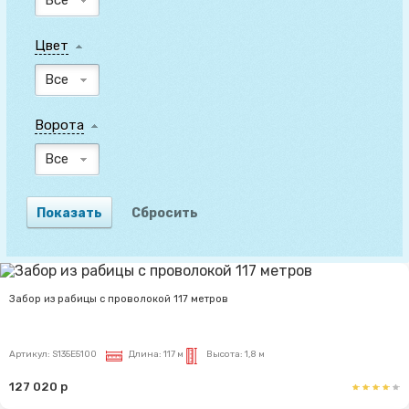
Цвет
Все
Ворота
Все
Забор из рабицы с проволокой 117 метров
Артикул:
S135E5100
Длина:
117 м
Высота:
1,8 м
127 020 р