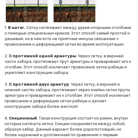
1.
В натяг.
Сетку натягивают между двумя опорными столбами
с помощью специальных крюков. Этот способ самый простой и
дешевый, но в нем есть не приятные минусы связанные с
провисанием и деформацией сетки во время эксплуатации.
2.
С протяжкой одной арматуры
. Через сетку, в верхней
части забора, протягивают прут арматуры и приваривают его к
столбам. Этот способ исключает провисание сетки рабицы и
укрепляет конструкцию забора.
3.
С протяжкой двух арматур
. Через сетку, в верхней и
нижней частях забора, протягивают через ячейки сетки пруты
арматуры и приваривают их к столбам. Этот способ исключает
провисание и деформацию сетки рабицы и делает
конструкцию забора более жесткой.
4.
Секционный
. Такая конструкция состоит из рамок, внутри
которых натянута сетка. Секции соединяются между собой,
образуя забор. Данный вариант более дорогостоящий, но
более надежный и долговечный по сравнению с первым