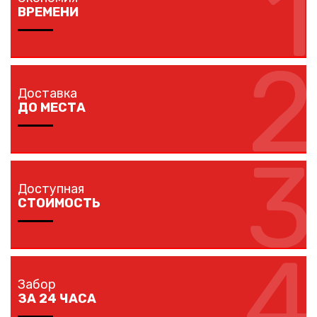
1
ВРЕМЕНИ
2
Изготовление забора занимает 1-7 дней в
зависимости от длины забора, способа монтажа и
Доставка
наличия ворот и калиток.
ДО МЕСТА
3
Мы доставляем комплектующие забора на любой
объект в вашем городе в кратчайшие сроки
Доступная
собственным транспортом.
СТОИМОСТЬ
4
Мы предлагаем вам любые виды заборов, цветовых
решений по конкурентной цене.
Забор
ЗА 24 ЧАСА