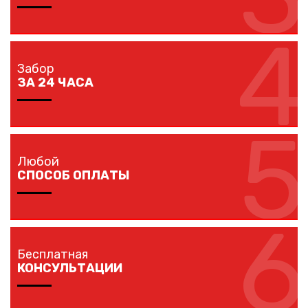
4
Мы предлагаем вам любые виды заборов, цветовых
решений по конкурентной цене.
Забор
ЗА 24 ЧАСА
5
Наши монтажники устанавливают заборы
протяженностью до 40 метров за один рабочий день.
Любой
СПОСОБ ОПЛАТЫ
6
Оплачивайте покупку любым удобным для вас
способом: наличными, банковской карточкой,
Бесплатная
безналичным расчетом.
КОНСУЛЬТАЦИИ