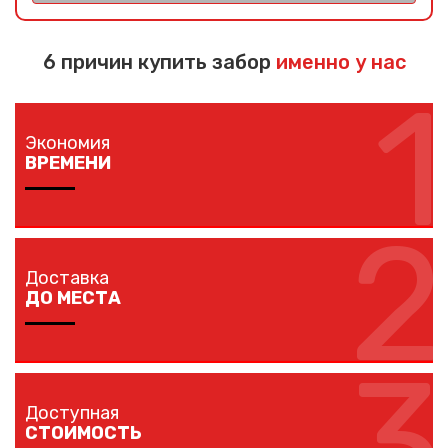
6 причин купить забор
именно у нас
1
Экономия
ВРЕМЕНИ
2
Изготовление забора занимает 1-7 дней в
зависимости от длины забора, способа монтажа и
Доставка
наличия ворот и калиток.
ДО МЕСТА
3
Мы доставляем комплектующие забора на любой
объект в вашем городе в кратчайшие сроки
Доступная
собственным транспортом.
СТОИМОСТЬ