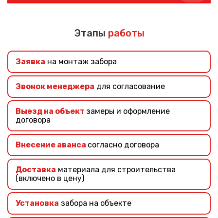
Если вы не знаете, какой забор выбрать – наши
специалисты помогут подобрать подходящий забор
учитывая ваши требования и финансовые
Этапы
работы
возможности.
Заявка
на монтаж забора
Звонок менеджера
для согласование
Выезд на объект
замеры и оформление
договора
Внесение аванса
согласно договора
Доставка
материала для строительства
(включено в цену)
Установка
забора на объекте