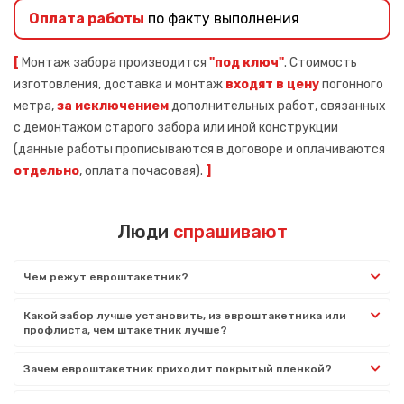
Оплата работы
по факту выполнения
[
Монтаж забора производится
"под ключ"
. Стоимость
изготовления, доставка и монтаж
входят в цену
погонного
метра,
за исключением
дополнительных работ, связанных
с демонтажом старого забора или иной конструкции
(данные работы прописываются в договоре и оплачиваются
отдельно
, оплата почасовая).
]
Люди
спрашивают
Чем режут евроштакетник?
Какой забор лучше установить, из евроштакетника или
профлиста, чем штакетник лучше?
Зачем евроштакетник приходит покрытый пленкой?