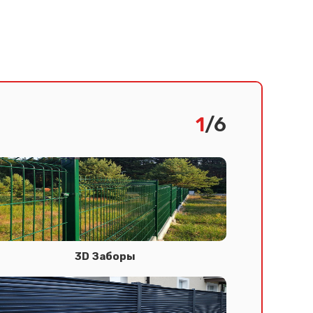
1
/6
3D Заборы