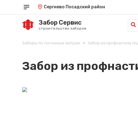
Сергиево Посадский район
Забор Сервис
строительство заборов
Краснодар
Саратов
Заборы по погонным метрам
Забор из профнастила по
од
Красноярск
Симферополь
Курган
Ставрополь
Курск
Тамбов
Забор из профнаст
Кызыл
Тюмень
Липецк
Улан-Удэ
Луганск
Ульяновск
Майкоп
Уфа
Махачкала
Хабаровск
Омск
Ханты-Мансийск
Орёл
Херсон
Оренбург
Чебоксары
Пенза
Челябинск
Пермь
Черкесск
Петрозаводск
Чита
Петропавловск-Камчатский
Элиста