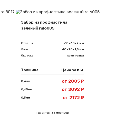
Забор из профнастила
зеленый ral6005
Столбы
60х60х2 мм
Лаги
40х20х1,5 мм
Окраска
грунтовка
Толщина
Цена за п.м.
Сообщение успешно отправлено
от 2005 ₽
0,4мм
от 2092 ₽
0,45мм
Спасибо за обращение, наш специалист свяжется с Вами.
от 2172 ₽
0,5мм
Гарантия 36 месяцев