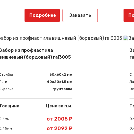
Подробнее
Заказать
П
Забор из профнастила
З
вишневый (бордовый) ral3005
r
Столбы
60х60х2 мм
С
Лаги
40х20х1,5 мм
Ла
Окраска
грунтовка
Ок
Толщина
Цена за п.м.
Т
от 2005 ₽
0,4мм
0,
от 2092 ₽
0,45мм
0,