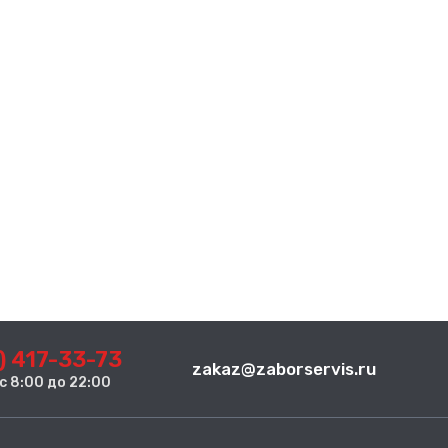
) 417-33-73
zakaz@zaborservis.ru
. с 8:00 до 22:00