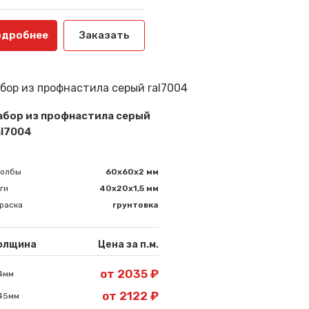
одробнее
Заказать
абор из профнастила серый
al7004
толбы
60х60х2 мм
ги
40х20х1,5 мм
раска
грунтовка
олщина
Цена за п.м.
от 2035 ₽
4мм
от 2122 ₽
45мм