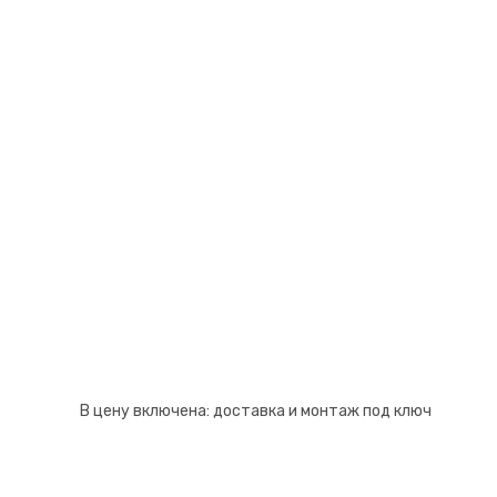
Псков
Южно-Сахалинск
Ростов-на-Дону
Якутск
Рязань
Cанкт-Петербург
Самара
Саранск
В цену включена:
доставка и монтаж под ключ