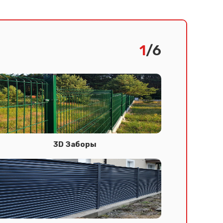
1
/6
3D Заборы