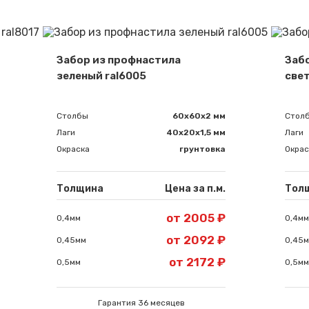
Забор из профнастила
Заб
зеленый ral6005
све
Столбы
60х60х2 мм
Стол
Лаги
40х20х1,5 мм
Лаги
Окраска
грунтовка
Окрас
Толщина
Цена за п.м.
Тол
Сообщение успешно отправлено
от 2005 ₽
0,4мм
0,4мм
от 2092 ₽
0,45мм
0,45
Спасибо за обращение, наш специалист свяжется с Вами.
от 2172 ₽
0,5мм
0,5мм
Гарантия 36 месяцев