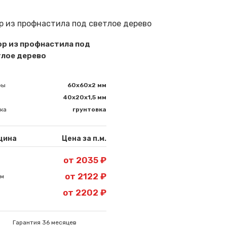
ор из профнастила под
тлое дерево
бы
60х60х2 мм
40х20х1,5 мм
ка
грунтовка
щина
Цена за п.м.
от 2035 ₽
от 2122 ₽
мм
от 2202 ₽
Гарантия 36 месяцев