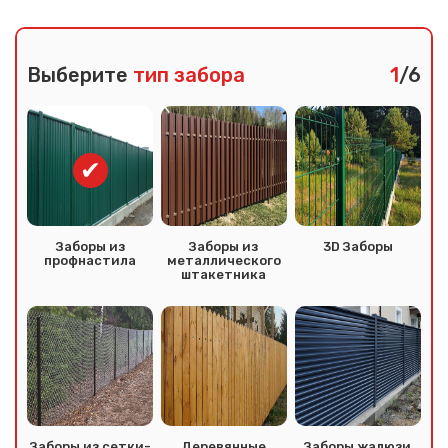
Выберите
тип забора
1
/6
Заборы из
Заборы из
3D Заборы
профнастила
металлического
штакетника
Заборы из сетки-
Деревянные
Заборы жалюзи