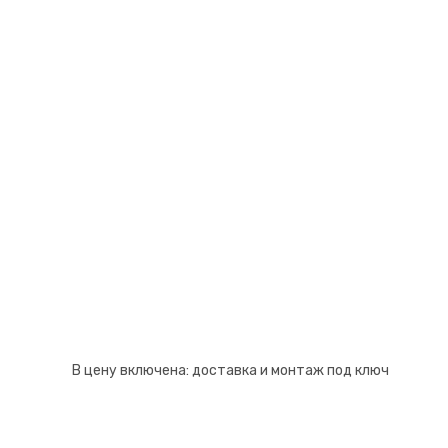
Псков
Южно-Сахалинск
Ростов-на-Дону
Якутск
Рязань
Cанкт-Петербург
Самара
Саранск
В цену включена:
доставка и монтаж под ключ