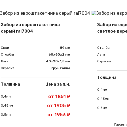
Сообщение успешно отправлено
Забор из евроштакетника
Забор из ев
серый ral7004
светлое дер
Спасибо за обращение, наш специалист свяжется с Вами.
Сваи
89 мм
Столбы
Столбы
60х60х2 мм
Лаги
Лаги
40х20х1,5 мм
Окраска
Окраска
грунтовка
Толщина
Толщина
Цена за п.м.
0,4мм
от 1851 ₽
0,4мм
0,45мм
от 1905 ₽
0,45мм
0,5мм
от 1953 ₽
0,5мм
Гарант