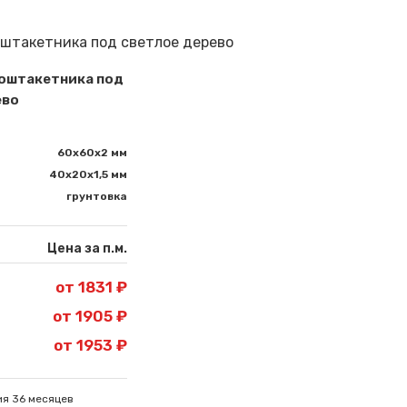
роштакетника под
ево
60х60х2 мм
40х20х1,5 мм
грунтовка
Цена за п.м.
от 1831 ₽
от 1905 ₽
от 1953 ₽
ия 36 месяцев