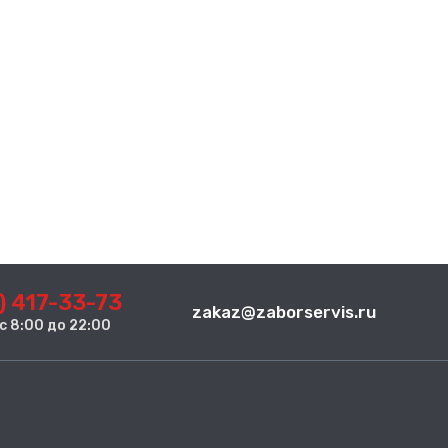
) 417-33-73
zakaz@zaborservis.ru
. с 8:00 до 22:00