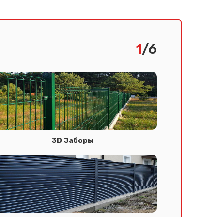
1
/6
3D Заборы